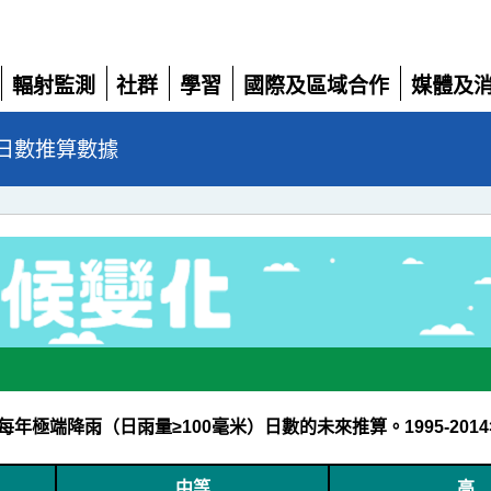
輻射監測
社群
學習
國際及區域合作
媒體及
展
展
展
展
展
開
開
開
開
開
日數推算數據
極端降雨（日雨量≥100毫米）日數的未來推算。1995-201
中等
高