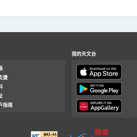
我的天文台
格
支援
料
址
戶指南