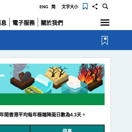
ENG
简
文字大小
選
消息
電子服務
關於我們
單
展
展
開
開
4年間香港平均每年極端降雨日數為4.3天。
很高