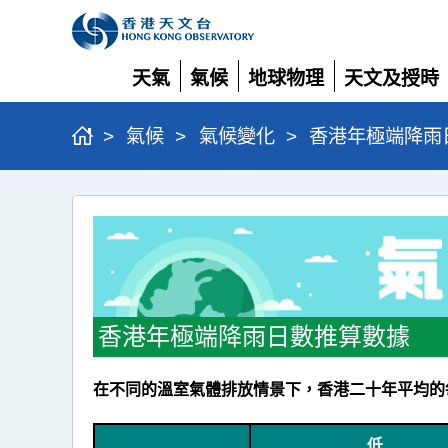
天氣
氣候
地球物理
天文及授時
展
展
展
展
開
開
開
開
>
氣候
>
氣候變化
>
香港年極端降雨
香
港
年
極
端
香港年極端降雨日數推算數據
降
雨
在不同的溫室氣體排放情景下，香港二十年平均的每年
日
低