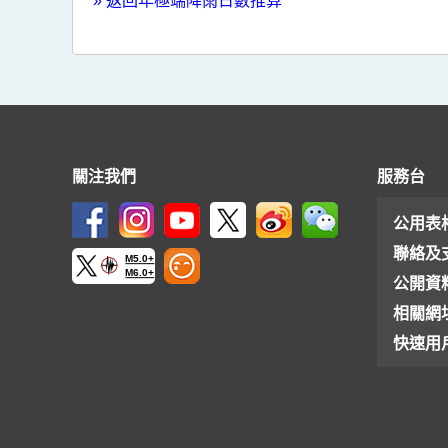
»
返回年極端降雨日數推算
關注我們
服務台
公用表
聯絡及
M5.0+
M6.0+
公開資
相關網
快速用