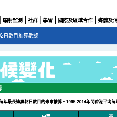
輻射監測
社群
學習
國際及區域合作
媒體及
展
展
展
展
展
開
開
開
開
開
乾日數目推算數據
據
年最長連續乾日數目的未來推算。1995-2014年間香港平均每
中等
高