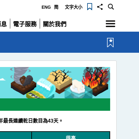
ENG
简
文字大小
選
消息
電子服務
關於我們
單
展
展
開
開
年最長連續乾日數目為43天。
很高