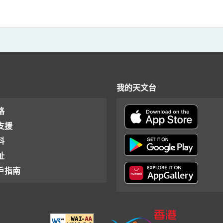
我的天文台
格
支援
料
址
戶指南