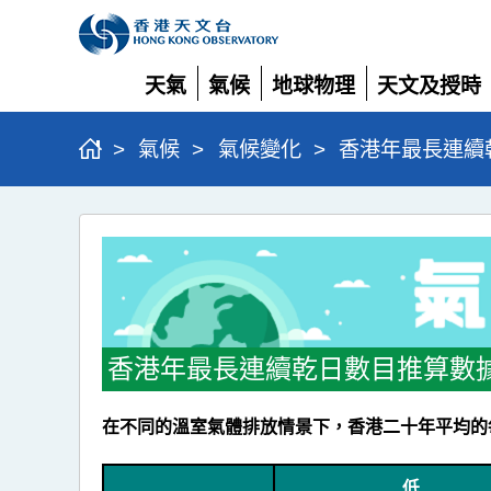
天氣
氣候
地球物理
天文及授時
展
展
展
展
開
開
開
開
>
氣候
>
氣候變化
>
香港年最長連續
香
港
年
最
長
香港年最長連續乾日數目推算數
連
續
在不同的溫室氣體排放情景下，香港二十年平均的每
乾
低