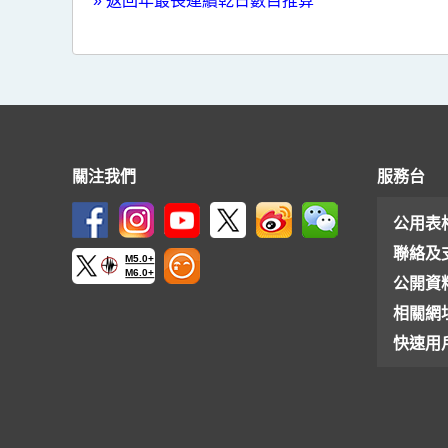
»
返回年最長連續乾日數目推算
關注我們
服務台
公用表
聯絡及
M5.0+
M6.0+
公開資
相關網
快速用