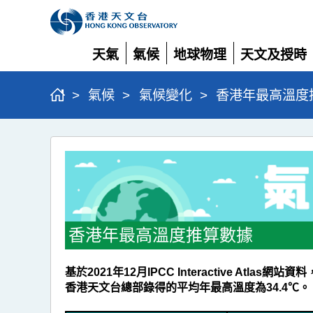
天氣
氣候
地球物理
天文及授時
展
展
展
展
開
開
開
開
>
氣候
>
氣候變化
>
香港年最高溫度
香
港
年
最
高
香港年最高溫度推算數據
溫
度
基於2021年12月IPCC Interactive At
香港天文台總部錄得的平均年最高溫度為34.4℃
推