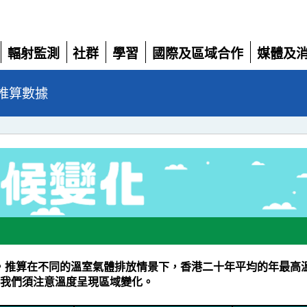
輻射監測
社群
學習
國際及區域合作
媒體及
展
展
展
展
展
開
開
開
開
開
推算數據
las網站資料，推算在不同的溫室氣體排放情景下，香港二十年平均的年最高溫
。 我們須注意溫度呈現區域變化。