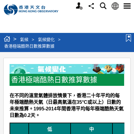
個
語
搜
分
選
人
言
尋
享
單
版
網
站
>
氣候
>
氣候變化
>
香港極端酷熱日數推算數據
香
港
極
香港極端酷熱日數推算數據
端
在不同的溫室氣體排放情景下，香港二十年平均的每
酷
年極端酷熱天氣（日最高氣溫在35°C或以上）日數的
熱
未來推算。1995-2014年間香港平均每年極端酷熱天氣
日
日數為0.2天。
數
低
中