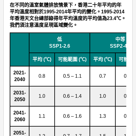
均
在不同的溫室氣體排放情景下，香港二十年平均的年
溫
平均溫度相對於1995-2014年平均的變化。1995-2014
年香港天文台總部錄得年平均溫度的平均值為23.4℃。
度
我們須注意溫度呈現區域變化。
推
算
低
中等
SSP1-2.6
SSP2-4.5
數
據
平均 (℃)
可能範圍 (℃)
平均 (℃)
可能範圍
2021-
0.8
0.5 – 1.1
0.7
0.5 –
2040
2031-
1.0
0.6 – 1.4
1.0
0.6 –
2050
2041-
1.1
0.6 – 1.6
1.3
0.8 –
2060
2051-