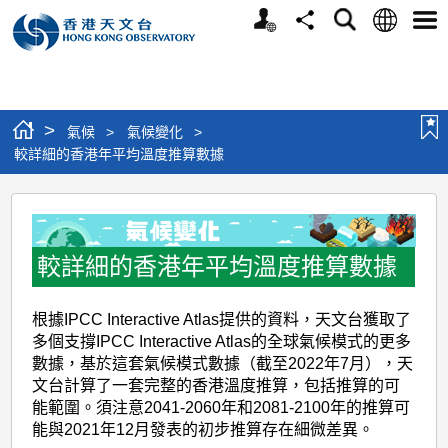
個
語
搜
分
選
人
言
尋
享
單
版
網
站
>
氣候
>
氣候變化
>
較詳細的香港年平均溫度推算數據
較
詳
細
較詳細的香港年平均溫度推算數據
的
根據IPCC Interactive Atlas提供的資料，天文台獲取了
香
多個支撐IPCC Interactive Atlas的全球氣候模式的更多
港
數據，基於這套氣候模式數據（截至2022年7月），天
年
文台計算了一套完整的香港溫度推算，包括推算的可
能範圍。須注意2041-2060年和2081-2100年的推算可
平
能與2021年12月發表的初步推算存在細微差異。