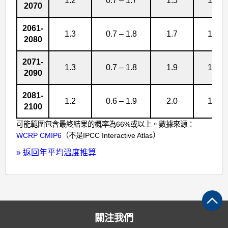
1.2
0.7 – 1.7
1.5
1.0 –
2070
2061-
1.3
0.7 – 1.8
1.7
1.1 –
2080
2071-
1.3
0.7 – 1.8
1.9
1.2 –
2090
2081-
1.2
0.6 – 1.9
2.0
1.3 –
2100
可能範圍包含最終結果的概率為66%或以上。數據來源：
WCRP CMIP6
（不是IPCC Interactive Atlas）
»
返回年平均溫度推算
關注我們