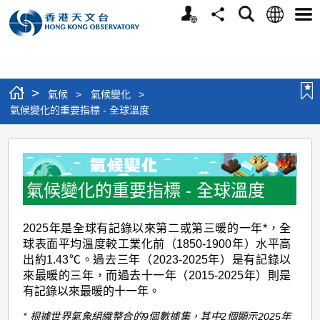
個
語
搜
分
選
人
言
尋
享
單
版
網
站
>
氣候
>
氣候變化
>
氣候變化的重要指標 - 全球溫度
氣
候
變
氣候變化的重要指標 - 全球溫度
化
2025年是全球有記錄以來第二或第三暖的一年*，全
的
球表面平均溫度較工業化前（1850-1900年）水平高
重
出約1.43℃。過去三年（2023-2025年）是有記錄以
要
來最暖的三年，而過去十一年（2015-2025年）則是
有記錄以來最暖的十一年。
指
* 根據世界氣象組織整合的9個數據集，其中2個顯示2025年