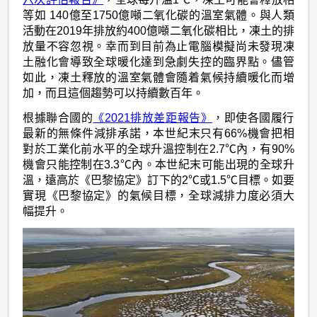
等如 140億至1750億噸二氧化碳的溫室氣體。與人類
活動在2019年排放約400億噸二氧化碳相比，凍土的排
放量不容忽視。幸而到目前為止電腦模擬尚未發現凍
土融化會導致全球暖化達到急劇失控的臨界點。儘管
如此，凍土釋放的溫室氣體會隨着氣候持續暖化而增
加，而且這個趨勢可以持續數百年。
根據聯合國的
《2021排放差距報告》
，即使各國履行
最新的無條件減排承諾，本世紀末只有66%機會把相
對於工業化前水平的全球升溫控制在2.7℃內，有90%
機會只能控制在3.3℃內。本世紀末可能出現的全球升
溫，遠高於《巴黎協定》訂下的2℃或1.5℃目標。如要
實現《巴黎協定》的氣候目標，全球減排力度必須大
幅提升。