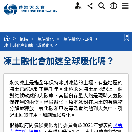
個
語
搜
分
選
人
言
尋
享
單
版
網
站
>
氣候
>
氣候變化
>
氣候變化小百科
>
凍土融化會加速全球暖化嗎？
凍土融化會加速全球暖化嗎？
永久凍土是指全年保持冰封凍結的土壤，有些地區的
凍土已經冰封了幾千年。北極永久凍土是地球上一個
對氣候敏感的大碳庫，其碳儲存量大約是現時大氣碳
儲存量的兩倍。伴隨融化，原本冰封在凍土的有機物
分解並釋放二氧化碳和甲烷等溫室氣體到大氣中，引
起正回饋作用，加劇氣候暖化。
根據政府間氣候變化專門委員會於2021年發表的
《第
六次評估報告》
，全球每升溫1℃，凍土可能會釋放相