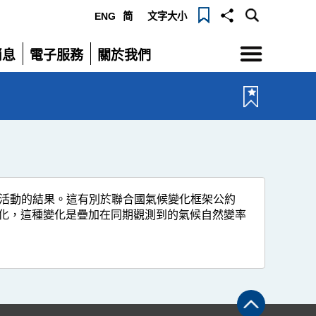
ENG
简
文字大小
選
消息
電子服務
關於我們
單
展
展
開
開
類活動的結果。這有別於聯合國氣候變化框架公約
變化，這種變化是疊加在同期觀測到的氣候自然變率