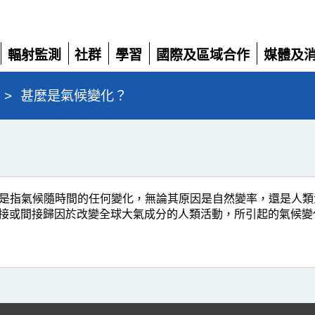
輻射監測
社群
學習
國際及區域合作
媒體及
展
展
展
展
展
開
開
開
開
開
>
甚麼是氣候變化？
變化是指氣候隨時間的任何變化，無論其原因是自然變率，還是人
指直接或間接歸因於改變全球大氣成分的人類活動，所引起的氣候