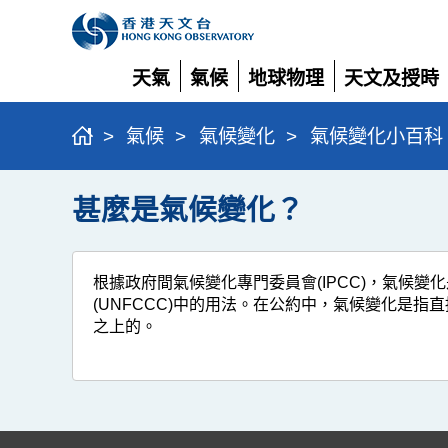
天氣
氣候
地球物理
天文及授時
展
展
展
展
開
開
開
開
>
氣候
>
氣候變化
>
氣候變化小百科
甚麼是氣候變化？
根據政府間氣候變化專門委員會(IPCC)，氣候
(UNFCCC)中的用法。在公約中，氣候變化是
之上的。