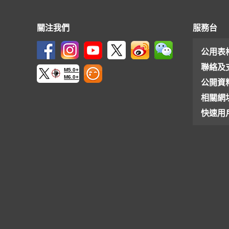
關注我們
服務台
公用表
聯絡及
M5.0+
M6.0+
公開資
相關網
快速用