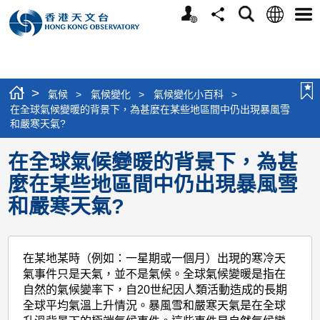
個
語
搜
分
選
人
言
尋
享
單
版
網
站
>
氣候
>
氣候變化
>
氣候變化小百科
>
在全球氣候變暖的背景下，為甚麼在某些地區間中仍出現暴風雪
和嚴寒天氣?
在全球氣候變暖的背景下，為甚
麼在某些地區間中仍出現暴風雪
和嚴寒天氣?
在某地某時（例如：一星期或一個月）出現的寒冷天
氣事件只是天氣，並不是氣候。全球氣候變暖是指在
自然的氣候變率下，自20世紀因人類活動造成的長期
全球平均氣溫上升情況。暴風雪和嚴寒天氣是在全球