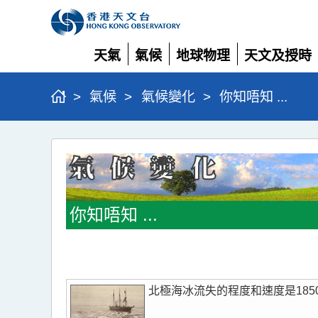
天氣
氣候
地球物理
天文及授時
展
展
展
展
開
開
開
開
>
氣候
>
氣候變化
>
你知唔知 ...
你
知
唔
知
你知唔知 ...
...
北極海冰流失的程度和速度是185