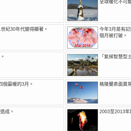
全球暖化不可
1世紀30年代變得顯著。
今年3月是有
個月被打破。
認。
「氣候智慧型
四個最暖的3月。
格陵蘭表面異
所造成。
2003至201