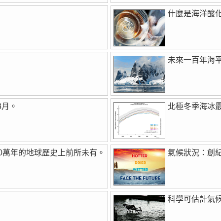
什麼是海洋酸
未來一百年海
3月。
北極冬季海冰
00萬年的地球歷史上前所未有。
氣候狀況：創
科學可估計氣