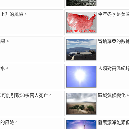
面上升的風險。
今年冬季是美
結果。
冒納羅亞的數據
降水。
人類對高溫紀錄
年可能引致50多萬人死亡。
區域氣候變化
化的風險。
發展潔淨能源