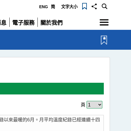
ENG
简
文字大小
選
消息
電子服務
關於我們
單
展
展
開
開
最
頁
新
記錄以來最暖的6月。月平均溫度紀錄已經連續十四