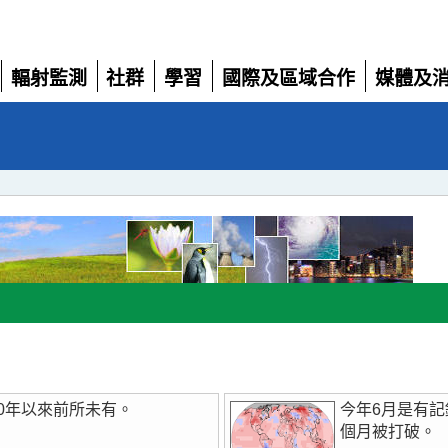
輻射監測
社群
學習
國際及區域合作
媒體及
展
展
展
展
展
開
開
開
開
開
0年以來前所未有。
今年6月是有
個月被打破。