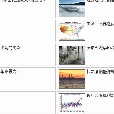
美國西南部造
水出現的風險。
全球火險季節
千年來最高。
快速廉價能源
近年溫度屢創