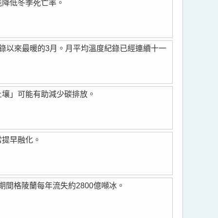
能降低冬季死亡率。
記錄以來最暖的3月。月平均溫度紀錄已經連續十一
土壤」可能有助減少碳排放。
常提早融化。
3年期間格陵蘭每年流失約2800億噸冰。