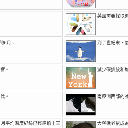
英國需要採取
的6月。
到了世紀末，
影響。
減少碳排放和
步伐。
南極洲西部的
。月平均溫度紀錄已經連續十三
大堡礁老鼠成