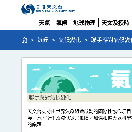
天氣
氣候
地球物理
天文及授時
展
展
展
展
開
開
開
開
>
氣候
>
氣候變化
>
聯手應對氣候變
聯
手
應
對
氣
聯手應對氣候變化
候
天文台支持由世界氣象組織啟動的國際性協作項目—「全球氣候
變
障、水、衞生及減低災害風險，加強和擴大以科學
化
的議題：