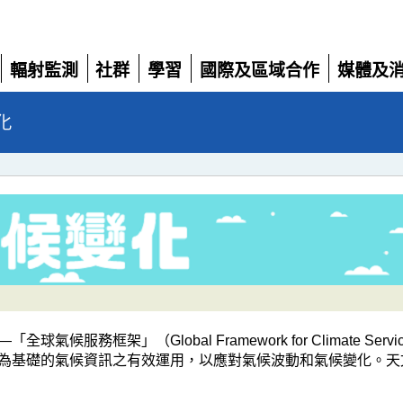
輻射監測
社群
學習
國際及區域合作
媒體及
展
展
展
展
展
開
開
開
開
開
化
服務框架」（Global Framework for Climate 
為基礎的氣候資訊之有效運用，以應對氣候波動和氣候變化。天