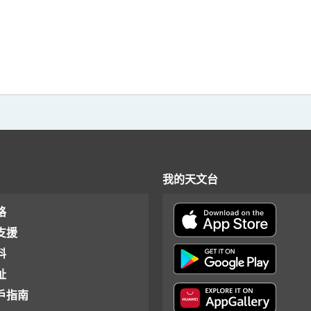
我的天文台
格
支援
料
址
戶指南