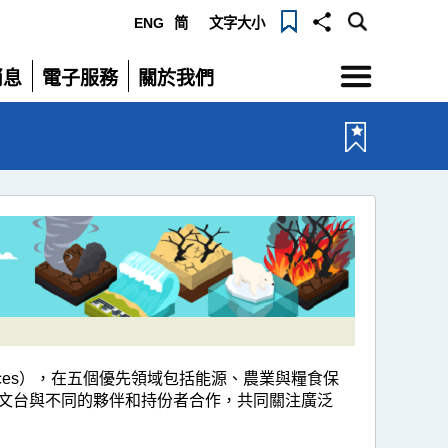
ENG
简
文字大小
選
消息
電子服務
關於我們
單
展
展
開
開
Services），在五個優先領域包括能源、農業與糧食保
文台與不同的夥伴和持份者合作，共同關注廣泛