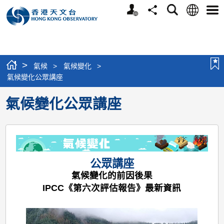
個
語
搜
分
選
人
言
尋
享
單
版
網
站
>
氣候
>
氣候變化
>
氣候變化公眾講座
氣候變化公眾講座
公眾講座
氣候變化的前因後果
IPCC《第六次評估報告》最新資訊