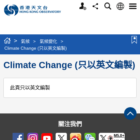
個
語
搜
分
選
人
言
尋
享
單
版
網
站
>
氣候
>
氣候變化
>
Climate Change (只以英文編製)
Climate Change (只以英文編製)
此頁只以英文編製
關注我們
M5.0+