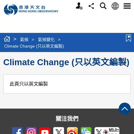
個
語
搜
分
選
人
言
尋
享
單
版
網
站
>
氣候
>
氣候變化
>
Climate Change (只以英文編製)
Climate Change (只以英文編製)
此頁只以英文編製
關注我們
M5.0+