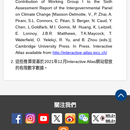
Contribution of Working Group I to the Sixth
Assessment Report of the Intergovernmental Panel
on Climate Change [Masson-Delmotte, V., P. Zhai, A.
Pirani, S.L. Connors, C. Péan, S. Berger, N. Caud, Y.
Chen, L.Goldfarb, M.I. Gomis, M. Huang, K. Leitzell,
E. Lonnoy, J.B.R. Matthews, T.K.Maycock, T.
Waterfield, O. Yelekçi, R. Yu, and B. Zhou (eds.)].
Cambridge University Press. In Press. Interactive
Atlas available from
http://interactive-atlas.ipcc.ch/
這些推算是基於2021年12月Interactive Atlas網站發放
的有限數字數據。
關注我們
M5.0+
M6.0+