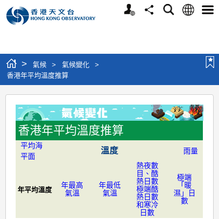
個
語
搜
分
選
人
言
尋
享
單
版
網
站
>
氣候
>
氣候變化
>
香港年平均溫度推算
香
港
年
香港年平均溫度推算
平
平均海
溫度
雨量
平面
均
熱夜數
溫
目、酷
極端
熱日數
年最高
年最低
「暖
度
極端酷
年平均溫度
氣溫
氣溫
濕」日
熱日數
數
推
和寒冷
日數