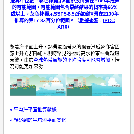
推算中位數。彩色棒顯示
5個排放情景
在2100年推算
的可能範圍，可能範圍包含最終結果的概率為66%
或以上。灰色棒顯示SSP5-8.5
低信度
情景在2100年
推算的第17-83百分位範圍。（
數據來源
：
IPCC
AR6
）
隨着海平面上升，熱帶氣旋帶來的風暴潮威脅亦會因
應上升 (見下圖)。現時罕見的極端高水位事件會越趨
頻繁，由於
全球熱帶氣旋的平均強度可能會增加
，情
況可能更加惡劣。
»
平均海平面推算數據
»
觀察到的平均海平面變化