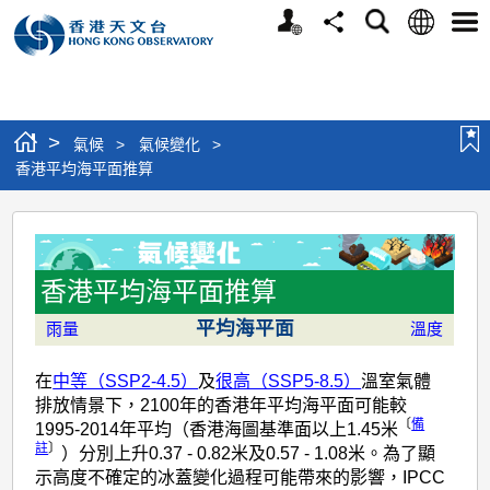
個
語
搜
分
選
人
言
尋
享
單
版
網
站
>
氣候
>
氣候變化
>
香港平均海平面推算
香
港
平
香港平均海平面推算
均
平均海平面
雨量
溫度
海
在
中等（SSP2-4.5）
及
很高（SSP5-8.5）
溫室氣體
平
排放情景下，2100年的香港年平均海平面可能較
面
〔
備
1995-2014年平均（香港海圖基準面以上1.45米
註
〕
）分別上升0.37 - 0.82米及0.57 - 1.08米。為了顯
推
示高度不確定的冰蓋變化過程可能帶來的影響，IPCC