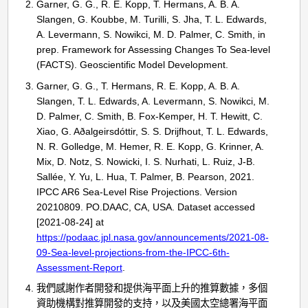
Garner, G. G., R. E. Kopp, T. Hermans, A. B. A.
Slangen, G. Koubbe, M. Turilli, S. Jha, T. L. Edwards,
A. Levermann, S. Nowikci, M. D. Palmer, C. Smith, in
prep. Framework for Assessing Changes To Sea-level
(FACTS). Geoscientific Model Development.
Garner, G. G., T. Hermans, R. E. Kopp, A. B. A.
Slangen, T. L. Edwards, A. Levermann, S. Nowikci, M.
D. Palmer, C. Smith, B. Fox-Kemper, H. T. Hewitt, C.
Xiao, G. Aðalgeirsdóttir, S. S. Drijfhout, T. L. Edwards,
N. R. Golledge, M. Hemer, R. E. Kopp, G. Krinner, A.
Mix, D. Notz, S. Nowicki, I. S. Nurhati, L. Ruiz, J-B.
Sallée, Y. Yu, L. Hua, T. Palmer, B. Pearson, 2021.
IPCC AR6 Sea-Level Rise Projections. Version
20210809. PO.DAAC, CA, USA. Dataset accessed
[2021-08-24] at
https://podaac.jpl.nasa.gov/announcements/2021-08-
09-Sea-level-projections-from-the-IPCC-6th-
Assessment-Report
.
我們感謝作者開發和提供海平面上升的推算數據，多個
資助機構對推算開發的支持，以及美國太空總署海平面