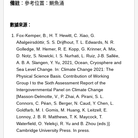
備註
：參考位置：鰂魚涌
數據來源：
Fox-Kemper, B., H. T. Hewitt, C. Xiao, G.
Aðalgeirsdóttir, S. S. Drijfhout, T. L. Edwards, N. R.
Golledge, M. Hemer, R. E. Kopp, G. Krinner, A. Mix,
D. Notz, S. Nowicki, I. S. Nurhati, L. Ruiz, J-B. Sallée,
A. B. A. Slangen, Y. Yu, 2021, Ocean, Cryosphere and
Sea Level Change. In: Climate Change 2021: The
Physical Science Basis. Contribution of Working
Group I to the Sixth Assessment Report of the
Intergovernmental Panel on Climate Change
[Masson-Delmotte, V., P. Zhai, A. Pirani, S. L.
Connors, C. Péan, S. Berger, N. Caud, Y. Chen, L.
Goldfarb, M. I. Gomis, M. Huang, K. Leitzell, E.
Lonnoy, J. B. R. Matthews, T. K. Maycock, T.
Waterfield, O. Yelekçi, R. Yu and B. Zhou (eds.)].
Cambridge University Press. In press.