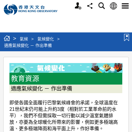
個
語
搜
分
選
人
言
尋
享
單
版
網
站
>
氣候
>
氣候變化
>
適應氣候變化 － 作出準備
適
應
氣
教育資源
候
適應氣候變化 － 作出準備
變
即使各國全面履行巴黎氣候峰會的承諾，全球溫度在
化
21世紀末仍可能上升約3度（相對於工業革命前的水
－
平），我們不但需採取一切行動以減少溫室氣體排
放，亦要為全球暖化所帶來的影響，例如更多極端高
作
溫、更多極端降雨和海平面上升，作好準備。