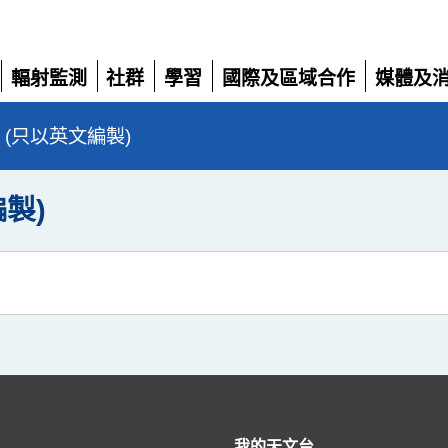
輻射監測
社群
學習
國際及區域合作
媒體及
展
展
展
展
展
開
開
開
開
開
nge (只以英文編製)
編製)
我的天文台