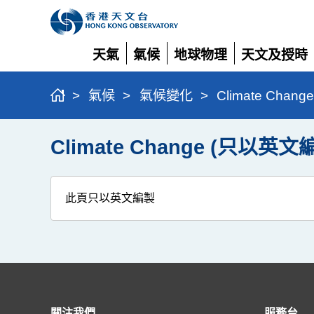
天氣
氣候
地球物理
天文及授時
展
展
展
展
開
開
開
開
>
氣候
>
氣候變化
>
Climate Cha
Climate Change (只以英文
此頁只以英文編製
關注我們
服務台