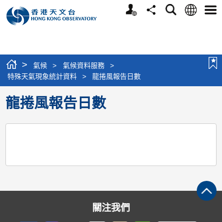
個
語
搜
分
選
人
言
尋
享
單
版
網
站
>
氣候
>
氣候資料服務
>
特殊天氣現象統計資料
>
龍捲風報告日數
龍捲風報告日數
關注我們