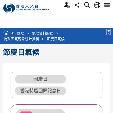
個
語
搜
分
選
人
言
尋
享
單
版
網
站
>
氣候
>
氣候資料服務
>
特殊天氣現象統計資料
>
節慶日氣候
節慶日氣候
國慶日
香港特區回歸紀念日