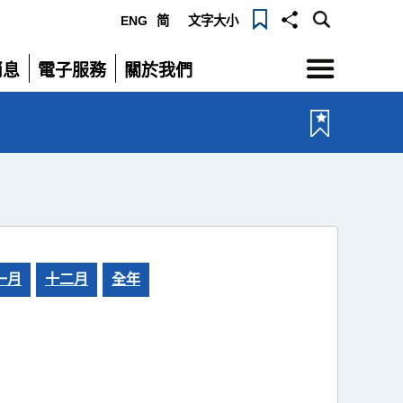
ENG
简
文字大小
選
消息
電子服務
關於我們
單
展
展
開
開
一月
十二月
全年