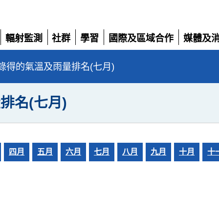
輻射監測
社群
學習
國際及區域合作
媒體及
展
展
展
展
展
開
開
開
開
開
錄得的氣溫及雨量排名(七月)
排名(七月)
四月
五月
六月
七月
八月
九月
十月
十