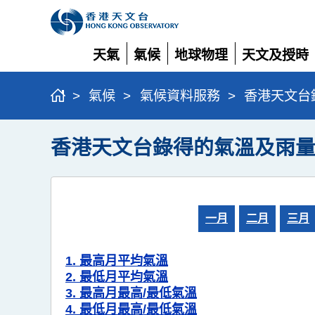
天氣
氣候
地球物理
天文及授時
展
展
展
展
開
開
開
開
>
氣候
>
氣候資料服務
>
香港天文台
香港天文台錄得的氣溫及雨量
一月
二月
三月
1. 最高月平均氣溫
2. 最低月平均氣溫
3. 最高月最高/最低氣溫
4. 最低月最高/最低氣溫