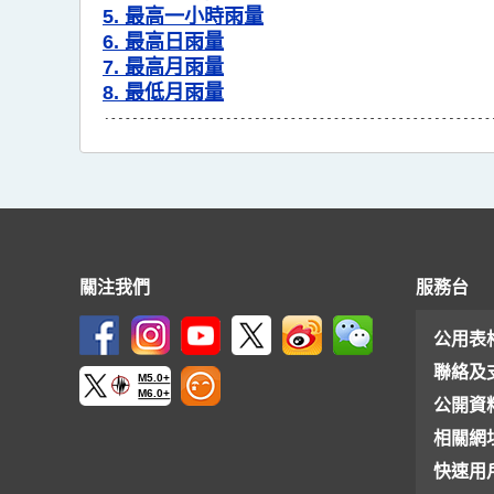
5. 最高一小時雨量
6. 最高日雨量
7. 最高月雨量
8. 最低月雨量
關注我們
服務台
公用表
聯絡及
M5.0+
M6.0+
公開資
相關網
快速用