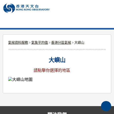
個
語
搜
分
選
人
言
尋
享
單
版
>
氣候
>
大嶼山
網
站
大
氣候資料服務
>
氣象平均值
>
香港分區氣候
> 大嶼山
嶼
山
大嶼山
請點擊你選擇的地區