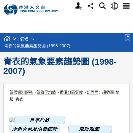
個
語
搜
分
選
人
言
尋
享
單
版
網
站
>
氣候
>
青衣的氣象要素趨勢圖 (1998-2007)
青衣的氣象要素趨勢圖 (1998-
2007)
氣候資料服務
>
氣象平均值
>
香港分區氣候
>
新界西
> 趨勢圖, 地
點: 青衣