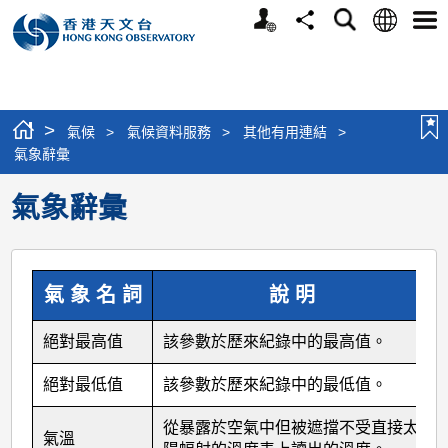
個
語
搜
分
選
人
言
尋
享
單
版
網
站
>
氣候
>
氣候資料服務
>
其他有用連結
>
氣象辭彙
氣象辭彙
氣 象 名 詞
說 明
絕對最高值
該參數於歷來紀錄中的最高值。
絕對最低值
該參數於歷來紀錄中的最低值。
從暴露於空氣中但被遮擋不受直接太
氣溫