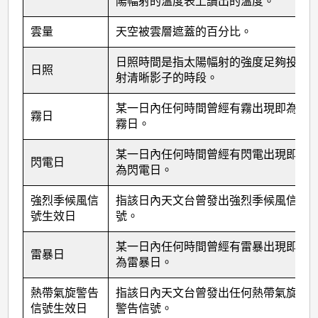
陽幅射的溫度表上讀出的溫度。
雲量
天空被雲層遮蓋的百分比。
日照時間是指太陽幅射的強度足夠投
日照
射清晰影子的時段。
某一日內任何時間曾經有霧出現即為
霧日
霧日。
某一日內任何時間曾經有閃電出現即
閃電日
為閃電日。
強烈季候風信
指該日內天文台曾發出強烈季候風信
號生效日
號。
某一日內任何時間曾經有雷暴出現即
雷暴日
為雷暴日。
熱帶氣旋警告
指該日內天文台曾發出任何熱帶氣旋
信號生效日
警告信號。