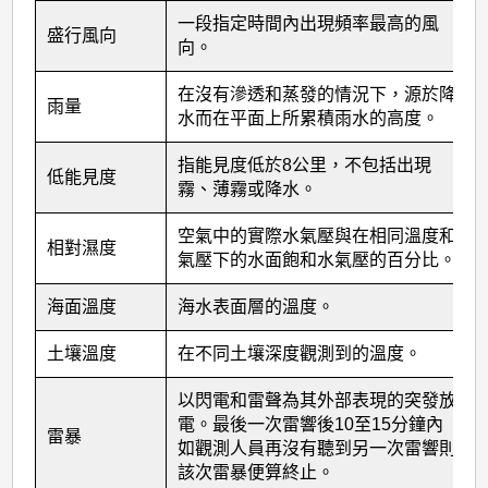
一段指定時間內出現頻率最高的風
盛行風向
向。
在沒有滲透和蒸發的情況下，源於降
雨量
水而在平面上所累積雨水的高度。
指能見度低於8公里，不包括出現
低能見度
霧、薄霧或降水。
空氣中的實際水氣壓與在相同溫度和
相對濕度
氣壓下的水面飽和水氣壓的百分比。
海面溫度
海水表面層的溫度。
土壤溫度
在不同土壤深度觀測到的溫度。
以閃電和雷聲為其外部表現的突發放
電。最後一次雷響後10至15分鐘內
雷暴
如觀測人員再沒有聽到另一次雷響則
該次雷暴便算終止。