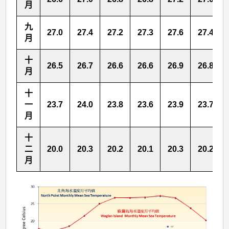
月
九
27.0
27.4
27.2
27.3
27.6
27.4
月
十
26.5
26.7
26.6
26.6
26.9
26.8
月
十
一
23.7
24.0
23.8
23.6
23.9
23.7
月
十
二
20.0
20.3
20.2
20.1
20.3
20.2
月