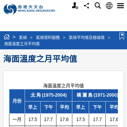
個
語
搜
分
選
人
言
尋
享
單
版
網
站
>
氣候
>
氣候資料服務
>
氣候平均值及極端值
>
海面溫度之月平均值
海面溫度之月平均值
海面溫度之月平均值
北 角 (1975-2004)
橫 瀾 島 (1971-2000)
月份
早上
下午
平均
早上
下午
平均
一月
17.5
17.7
17.6
17.5
17.7
17.6