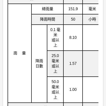
總雨量
151.9
毫米
降雨時間
50
小時
0.1 毫
米
8.10
或以
上
雨 量
25.0
降雨
毫米
1.57
日數
或以
上
50.0
毫米
1.00
或以
上