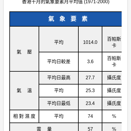
香港十月的氣象要素月平均值 (1971-2000)
氣 象 要 素
百帕斯
平均
1014.0
卡
氣 壓
百帕斯
平均日較差
3.6
卡
平均日最高
27.7
攝氏度
氣 溫
平均
25.3
攝氏度
平均日最低
23.4
攝氏度
相 對 濕 度
平均
74
%
雲 量
57
%