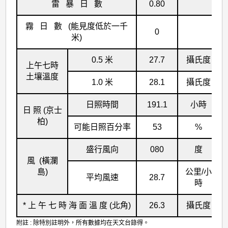
雷 暴 日 數
0.80
霧 日 數 (能見度低於一千
0
米)
0.5 米
27.7
攝氏度
上午七時
土壤溫度
1.0 米
28.1
攝氏度
日照時間
191.1
小時
日 照 (京士
柏)
可能日照百分率
53
%
盛行風向
080
度
風 (橫瀾
島)
公里/小
平均風速
28.7
時
* 上 午 七 時 海 面 溫 度 (北角)
26.3
攝氏度
附註 : 除特別註明外，所有數據均在天文台錄得。