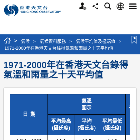
個
語
搜
分
選
人
言
尋
享
單
版
網
站
>
氣候
>
氣候資料服務
>
氣候平均值及極端值
>
1971-2000年在香港天文台錄得氣溫和雨量之十天平均值
1971-2000年在香港天文台錄得
氣溫和雨量之十天平均值
氣溫
平均
圖示
日 期
(
平均最高
平均
平均最低
(攝氏度)
(攝氏度)
(攝氏度)