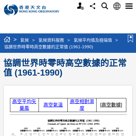
個
語
搜
分
選
人
言
尋
享
單
版
網
站
>
氣候
>
氣候資料服務
>
氣候平均值及極端值
>
協調世界時零時高空數據的正常值 (1961-1990)
協調世界時零時高空數據的正常
值 (1961-1990)
高空平均矢
高空相對濕
高空氣溫
[高空數據]
量風
度