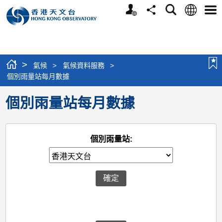
個
語
搜
分
選
人
言
尋
享
單
版
網
站
>
氣候
>
氣候資料服務
>
個別雨量站每月數據
個別雨量站每月數據
個別雨量站: