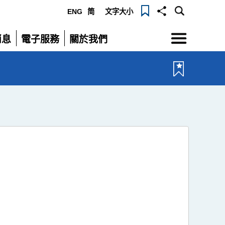
ENG
简
文字大小
選
消息
電子服務
關於我們
單
展
展
開
開