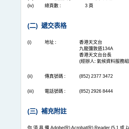
(iv)
總頁數 :
3 頁
(二) 遞交表格
(i)
地址 :
香港天文台
九龍彌敦道134A
香港天文台台長
(經辦人: 氣候資料服務組
(ii)
傳真號碼 :
(852) 2377 3472
(iii)
電話號碼 :
(852) 2926 8444
(三) 補充附註
你 須 具 備 Adobe(R) Acrobat(R) Reader (5.1