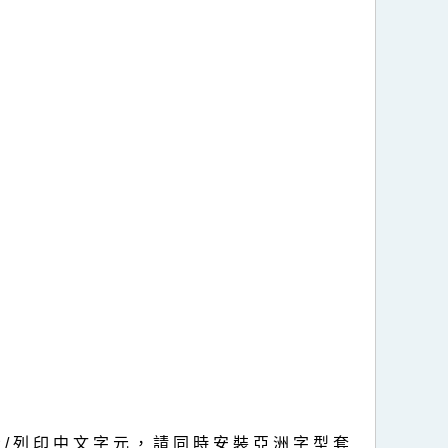
顯 示 / 列 印 中 文 字 元 ， 請 同 時 安 裝 亞 洲 字 型 套