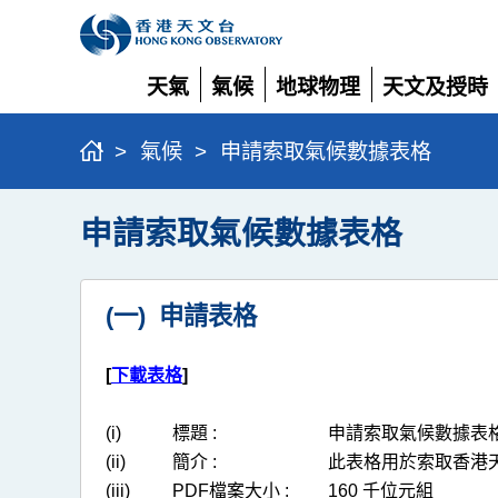
天氣
氣候
地球物理
天文及授時
展
展
展
展
開
開
開
開
>
氣候
>
申請索取氣候數據表格
申請索取氣候數據表格
(一) 申請表格
[
下載表格
]
(i)
標題 :
申請索取氣候數據表
(ii)
簡介 :
此表格用於索取香港
(iii)
PDF檔案大小 :
160 千位元組