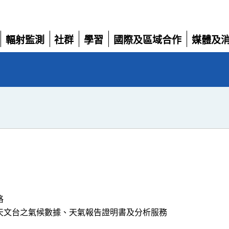
輻射監測
社群
學習
國際及區域合作
媒體及
展
展
展
展
展
開
開
開
開
開
格
天文台之氣候數據、天氣報告證明書及分析服務