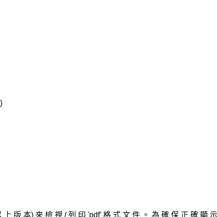
)
 或 以 上 版 本) 來 檢 視 / 列 印 'pdf' 格 式 文 件 。 為 確 保 正 確 