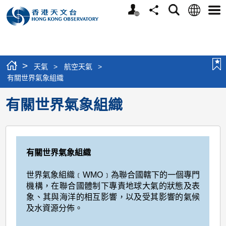
個
語
搜
分
選
人
言
尋
享
單
版
網
站
>
天氣
>
航空天氣
>
有關世界氣象組織
有關世界氣象組織
有
關世界氣象組織
世界氣象組織﹝WMO﹞為聯合國轄下的一個專門
機構，在聯合國體制下專責地球大氣的狀態及表
象、其與海洋的相互影響，以及受其影響的氣候
及水資源分佈。