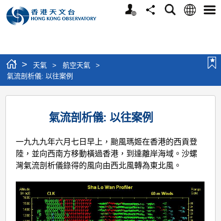
個
語
搜
分
選
人
言
尋
享
單
版
網
站
>
天氣
>
航空天氣
>
氣流剖析儀: 以往案例
氣
流
氣流剖析儀: 以往案例
剖
一九九九年六月七日早上，颱風瑪姬在香港的西貢登
析
陸，並向西南方移動橫過香港，到達離岸海域。沙螺
儀:
灣氣流剖析儀錄得的風向由西北風轉為東北風。
以
往
案