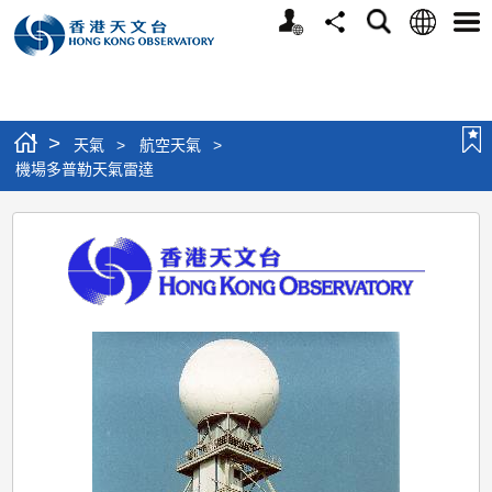
個
語
搜
分
選
人
言
尋
享
單
版
網
站
>
天氣
>
航空天氣
>
機場多普勒天氣雷達
機
場
多
普
勒
天
氣
雷