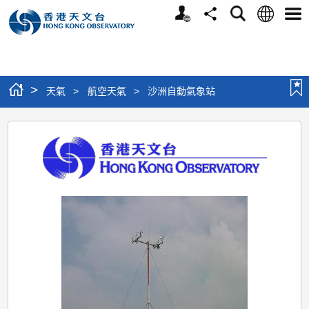
個
語
搜
分
選
人
言
尋
享
單
版
網
站
>
天氣
>
航空天氣
>
沙洲自動氣象站
沙
洲
自
動
氣
象
站