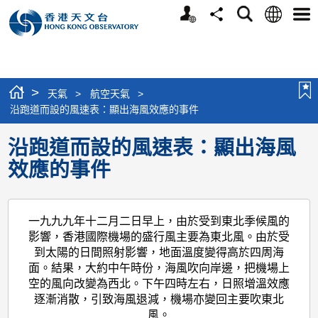
個
語
搜
分
選
人
言
尋
享
單
版
網
站
>
天氣
>
航空天氣
>
沿跑道而設的風速表：顯出海風效應的事件
沿跑道而設的風速表：顯出海風
效應的事件
一九九九年十二月二日早上，由於受到東北季候風的
影響，香港國際機場的盛行風主要為東北風。由於受
到太陽的日間照射影響，地面溫度變得高於四周海
面。結果，大約中午時份，海風吹向岸邊，把機場上
空的風向改變為西北。下午四時左右，日照增溫效應
逐漸消散，引致海風退減，機場亦變回主要吹東北
風。