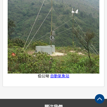
伯公坳
自動氣象站