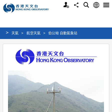
個
語
搜
分
選
人
言
尋
享
單
版
網
站
>
天氣
>
航空天氣
>
伯公坳 自動氣象站
伯
公
坳
自
動
氣
象
站