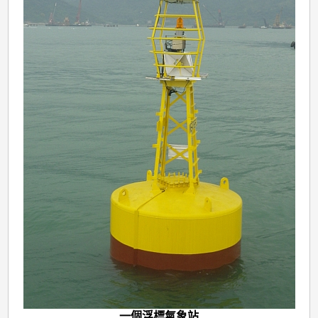
一個浮標氣象站