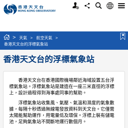
個
語
搜
分
選
人
言
尋
享
單
版
網
站
>
天氣
>
航空天氣
>
香港天文台的浮標氣象站
香港天文台的浮標氣象站
香港天文台在香港國際機場鄰近海域設置五台浮
標氣象站。浮標氣象站是建造在一座三米直徑的浮標
上，設計過程得到海事處同事的幫助。
浮標氣象站收集風、氣壓、氣溫和濕度的氣象數
據，每隔十秒透過無線電發放資料到天文台。它僅需
太陽能幫助運作，用電量低及環保。浮標上裝有儲電
池，足夠氣象站不間斷地運行數個月。