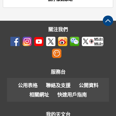
關注我們
M5.0+
M6.0+
服務台
公用表格
聯絡及支援
公開資料
相關網址
快速用戶指南
我的天文台