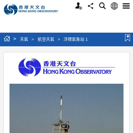
個
語
搜
分
選
人
言
尋
享
單
版
網
站
>
天氣
>
航空天氣
>
浮標氣象站 1
浮
標
氣
象
站
1