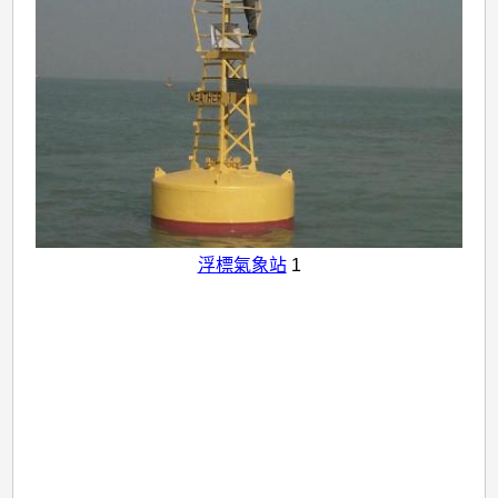
浮標氣象站
1