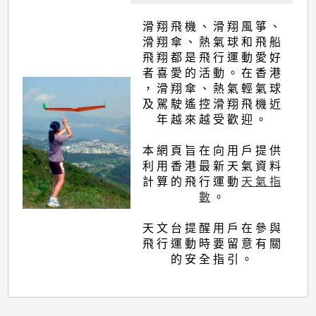
滑 翔 飛 機 、 滑 翔 風 箏 、
滑 翔 傘 、 熱 氣 球 和 飛 船
飛 翔 都 是 飛 行 運 動 愛 好
者 喜 愛 的 活 動 。 在 香 港
， 滑 翔 傘 、 熱 氣 輕 氣 球
及 駕 駛 遙 控 滑 翔 飛 機 近
年 越 來 越 受 歡 迎 。
本 網 頁 旨 在 向 用 戶 提 供
利 用 香 港 最 新 天 氣 資 料
計 算 的 飛 行 運 動
天 氣 指
數
。
天 文 台 提 醒 用 戶 在 參 與
飛 行 運 動 時 要 留 意 有 關
的 安 全 指 引 。