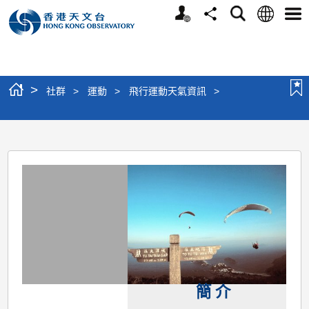
個
語
搜
分
選
人
言
尋
享
單
版
網
站
>
社群
>
運動
>
飛行運動天氣資訊
>
簡 介