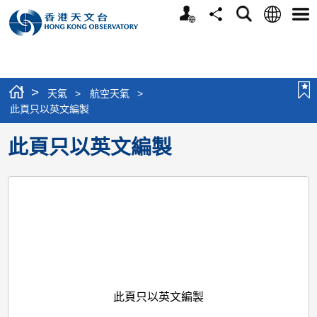
個
語
搜
分
選
人
言
尋
享
單
版
網
站
>
天氣
>
航空天氣
>
此頁只以英文編製
此頁只以英文編製
此頁只以英文編製