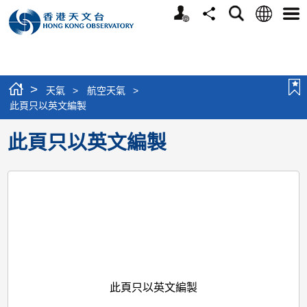
個
語
搜
分
選
人
言
尋
享
單
版
網
站
>
天氣
>
航空天氣
>
此頁只以英文編製
此頁只以英文編製
此頁只以英文編製