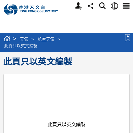
個
語
搜
分
選
人
言
尋
享
單
版
網
站
>
天氣
>
航空天氣
>
此頁只以英文編製
此頁只以英文編製
此頁只以英文編製