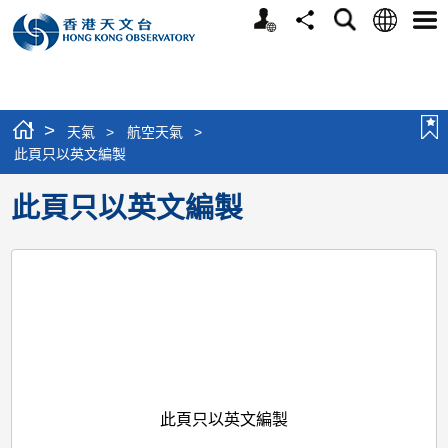
個
語
搜
分
選
人
言
尋
享
單
版
網
站
>
天氣
>
航空天氣
>
此頁只以英文編製
此頁只以英文編製
此頁只以英文編製