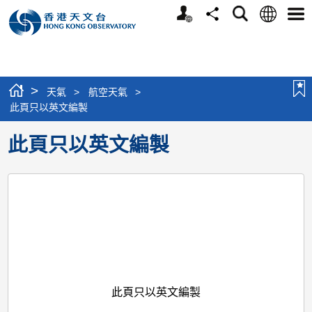
個
語
搜
分
選
人
言
尋
享
單
版
網
站
>
天氣
>
航空天氣
>
此頁只以英文編製
此頁只以英文編製
此頁只以英文編製