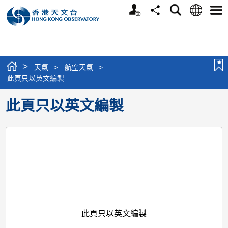
個
語
搜
分
選
人
言
尋
享
單
版
網
站
>
天氣
>
航空天氣
>
此頁只以英文編製
此頁只以英文編製
此頁只以英文編製