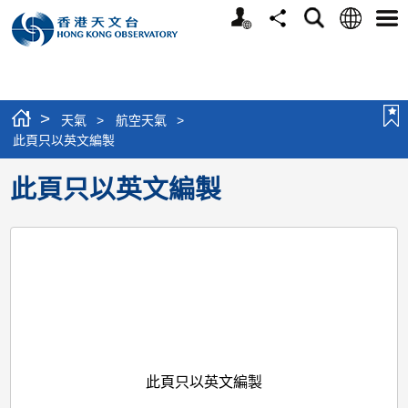
個
語
搜
分
選
人
言
尋
享
單
版
網
站
>
天氣
>
航空天氣
>
此頁只以英文編製
此頁只以英文編製
此頁只以英文編製