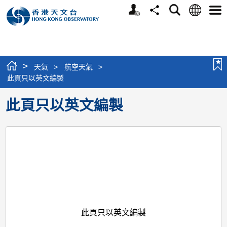
個
語
搜
分
選
人
言
尋
享
單
版
網
站
>
天氣
>
航空天氣
>
此頁只以英文編製
此頁只以英文編製
此頁只以英文編製