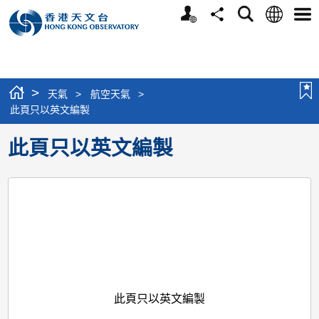
個
語
搜
分
選
人
言
尋
享
單
版
網
站
>
天氣
>
航空天氣
>
此頁只以英文編製
此頁只以英文編製
此頁只以英文編製