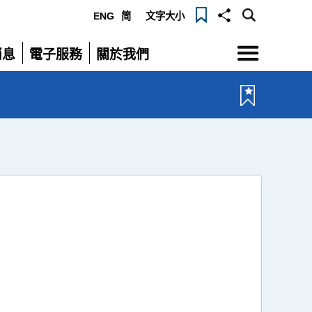
ENG
简
文字大小
選
消息
電子服務
關於我們
單
展
展
開
開