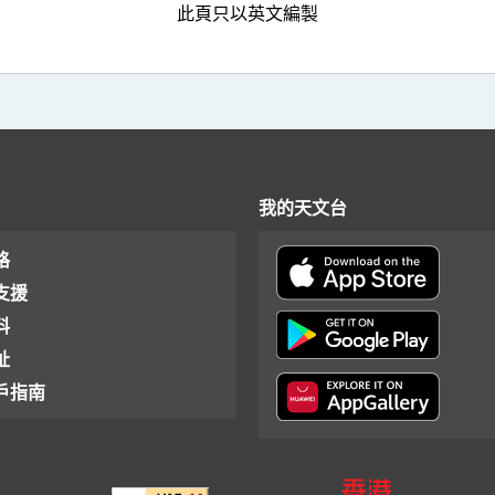
此頁只以英文編製
我的天文台
格
支援
料
址
戶指南