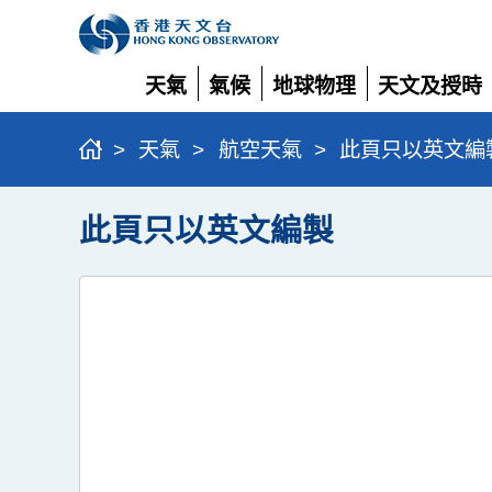
天氣
氣候
地球物理
天文及授時
展
展
展
展
開
開
開
開
>
天氣
>
航空天氣
>
此頁只以英文編
此頁只以英文編製