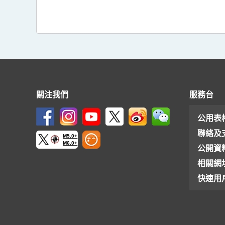
關注我們
服務台
公用表
聯絡及
M5.0+
M6.0+
公開資
相關網
快速用