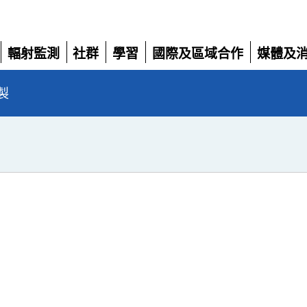
輻射監測
社群
學習
國際及區域合作
媒體及
展
展
展
展
展
開
開
開
開
開
製